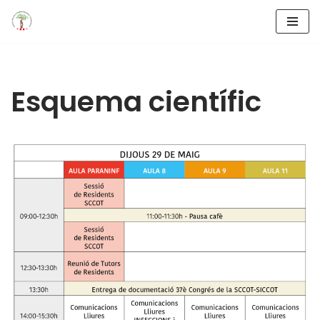
Saltar
al
contenido
Esquema científic