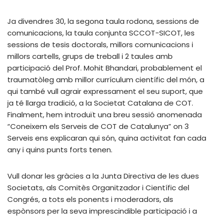
Ja divendres 30, la segona taula rodona, sessions de
comunicacions, la taula conjunta SCCOT-SICOT, les
sessions de tesis doctorals, millors comunicacions i
millors cartells, grups de treball i 2 taules amb
participació del Prof. Mohit Bhandari, probablement el
traumatòleg amb millor currículum científic del món, a
qui també vull agrair expressament el seu suport, que
ja té llarga tradició, a la Societat Catalana de COT.
Finalment, hem introduït una breu sessió anomenada
“Coneixem els Serveis de COT de Catalunya” on 3
Serveis ens explicaran qui són, quina activitat fan cada
any i quins punts forts tenen.
Vull donar les gràcies a la Junta Directiva de les dues
Societats, als Comitès Organitzador i Científic del
Congrés, a tots els ponents i moderadors, als
espònsors per la seva imprescindible participació i a