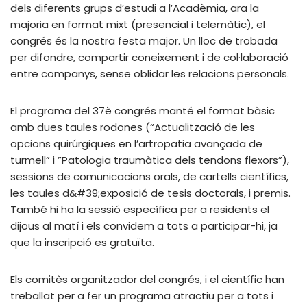
dels diferents grups d’estudi a l’Acadèmia, ara la
majoria en format mixt (presencial i telemàtic), el
congrés és la nostra festa major. Un lloc de trobada
per difondre, compartir coneixement i de col·laboració
entre companys, sense oblidar les relacions personals.
El programa del 37è congrés manté el format bàsic
amb dues taules rodones (“Actualització de les
opcions quirúrgiques en l’artropatia avançada de
turmell” i ”Patologia traumàtica dels tendons flexors”),
sessions de comunicacions orals, de cartells científics,
les taules d&#39;exposició de tesis doctorals, i premis.
També hi ha la sessió específica per a residents el
dijous al matí i els convidem a tots a participar-hi, ja
que la inscripció es gratuïta.
Els comitès organitzador del congrés, i el científic han
treballat per a fer un programa atractiu per a tots i